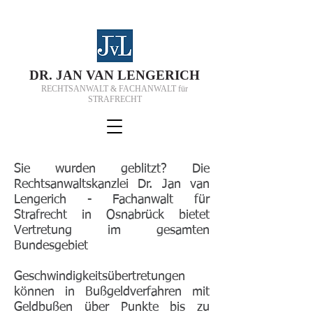
D
R.
J
AN VAN
L
ENGERICH
RECHTSANWALT & FACHANWALT für
STRAFRECHT
Sie wurden geblitzt? Die
Rechtsanwaltskanzlei Dr. Jan van
Lengerich - Fachanwalt für
Strafrecht in Osnabrück bietet
Vertretung im gesamten
Bundesgebiet
Geschwindigkeitsübertretungen
können in
Bußgeldverfahren
mit
Geldbußen über Punkte bis zu