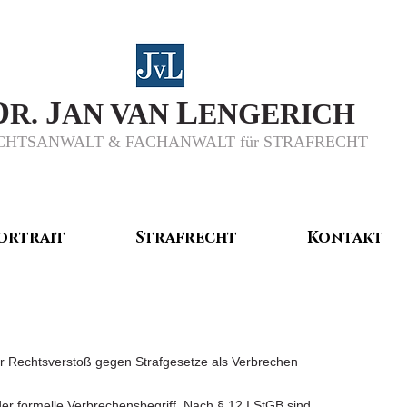
D
J
L
R.
AN VAN
ENGERICH
CHTSANWALT & FACHANWALT für STRAFRECHT
ortrait
Strafrecht
Kontakt
r Rechtsverstoß gegen Strafgesetze als Verbrechen
der formelle Verbrechensbegriff. Nach § 12 I StGB sind