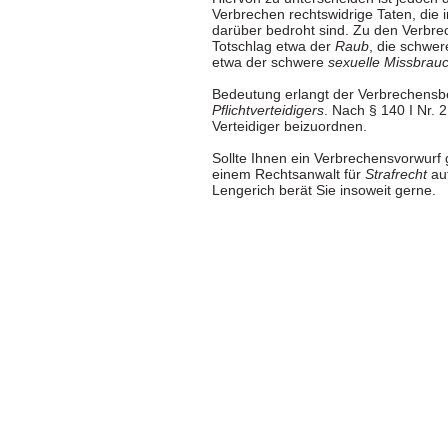
Verbrechen rechtswidrige Taten, die 
darüber bedroht sind. Zu den Verbr
Totschlag etwa der
Raub
, die schwer
etwa der schwere
sexuelle Missbrau
Bedeutung erlangt der Verbrechensbe
Pflichtverteidigers
. Nach § 140 I Nr. 
Verteidiger beizuordnen.
Sollte Ihnen ein Verbrechensvorwurf 
einem Rechtsanwalt für
Strafrecht
auf
Lengerich
berät Sie insoweit gerne.