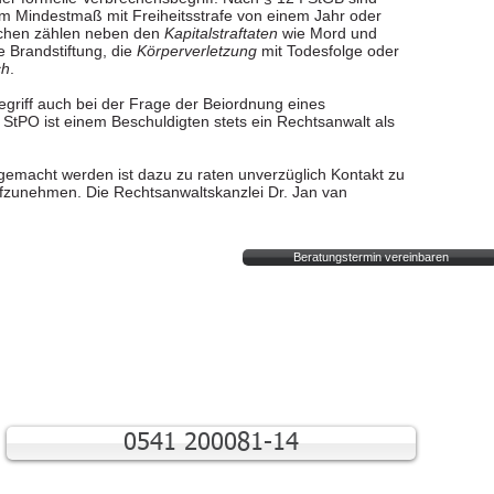
im Mindestmaß mit Freiheitsstrafe von einem Jahr oder
echen zählen neben den
Kapitalstraftaten
wie Mord und
e Brandstiftung, die
Körperverletzung
mit Todesfolge oder
ch
.
griff auch bei der Frage der Beiordnung eines
2 StPO ist einem Beschuldigten stets ein Rechtsanwalt als
gemacht werden ist dazu zu raten unverzüglich Kontakt zu
zunehmen. Die Rechtsanwaltskanzlei Dr.
Jan van
Beratungstermin vereinbaren
0541 200081-14