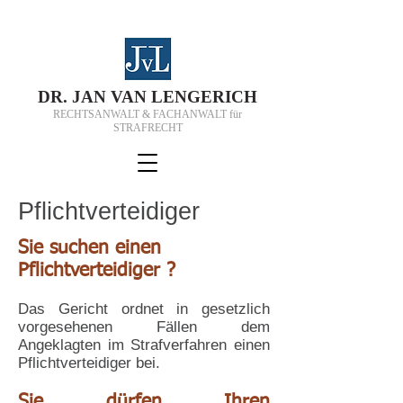
D
R.
J
AN VAN
L
ENGERICH
RECHTSANWALT & FACHANWALT für
STRAFRECHT
Pflichtverteidiger
Sie suchen einen
Pflichtverteidiger ?
Das Gericht ordnet in gesetzlich
vorgesehenen Fällen dem
Angeklagten im
Strafverfahren
einen
Pflichtverteidiger bei.
Sie dürfen Ihren