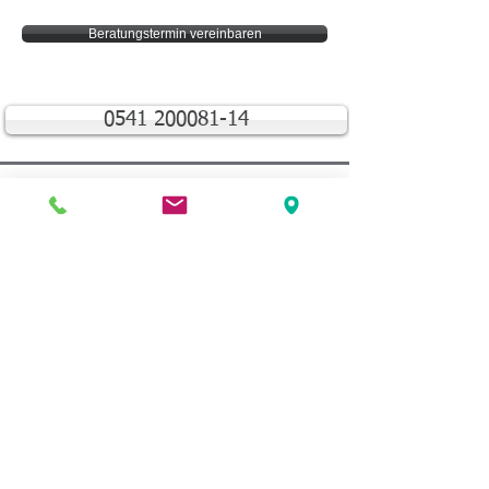
Beratungstermin vereinbaren
0541 200081-14
Wirtschaftsstrafrecht
S
teuerstrafrecht
Betäubungsmittelstrafrecht
Sexualstrafrecht
Jugendstrafrecht
Arztstrafrecht
Beamtenstrafrecht
Kapitalstrafrecht
Vorladung
Durchsuchung
Verhaftung