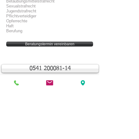
Betäubungsmittelstrafrecht
Sexualstrafrecht
Jugendstrafrecht
Pflichtverteidiger
Opferrechte
Haft
Berufung
Beratungstermin vereinbaren
0541 200081-14
Wirtschaftsstrafrecht
S
teuerstrafrecht
Betäubungsmittelstrafrecht
Sexualstrafrecht
Jugendstrafrecht
Arztstrafrecht
Beamtenstrafrecht