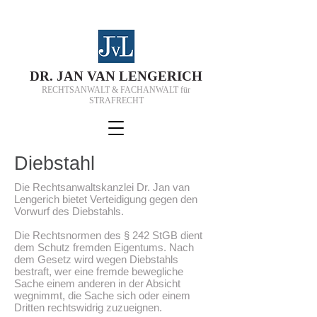
D
R.
J
AN VAN
L
ENGERICH
RECHTSANWALT & FACHANWALT für
STRAFRECHT
Die
bstahl
Die Rechtsanwaltskanzlei Dr. Jan van
Lengerich bietet Verteidigung gegen den
Vorwurf des Diebstahls.
Die Rechtsnormen des § 242 StGB dient
dem Schutz fremden Eigentums. Nach
dem Gesetz wird wegen Diebstahls
bestraft, wer eine fremde bewegliche
Sache einem anderen in der Absicht
wegnimmt, die Sache sich oder einem
Dritten rechtswidrig zuzueignen.