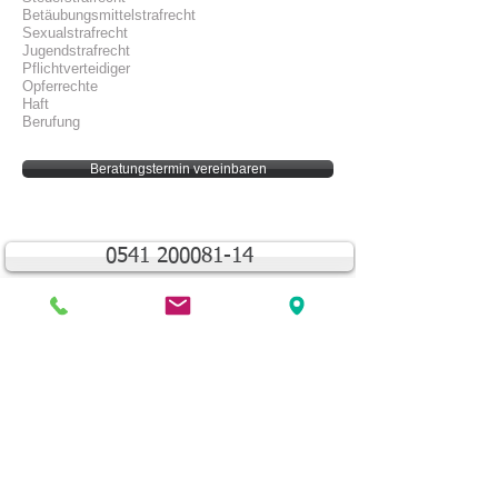
Betäubungsmittelstrafrecht
Sexualstrafrecht
Jugendstrafrecht
Pflichtverteidiger
Opferrechte
Haft
Berufung
Beratungstermin vereinbaren
0541 200081-14
Wirtschaftsstrafrecht
S
teuerstrafrecht
Betäubungsmittelstrafrecht
Sexualstrafrecht
Jugendstrafrecht
Arztstrafrecht
Beamtenstrafrecht