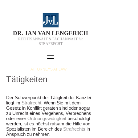
D
R.
J
AN VAN
L
ENGERICH
RECHTSANWALT & FACHANWALT für
STRAFRECHT
ATTORNEYS AT LAW
Tätigkeiten
Der Schwerpunkt der Tätigkeit der Kanzlei
liegt im
Strafrecht
. Wenn Sie mit dem
Gesetz in Konflikt geraten sind oder sogar
zu Unrecht eines Vergehens,
Verbrechens
oder einer
Ordnungswidrigkeit
beschuldigt
werden, ist es höchst ratsam die Hilfe von
Spezialisten im Bereich des
Strafrechts
in
Anspruch zu nehmen.