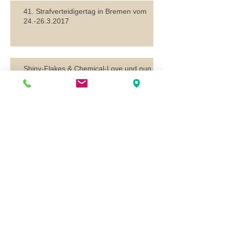
41. Strafverteidigertag in Bremen vom
24.-26.3.2017
Shiny-Flakes & Chemical-Love und nun
Strafverfahren ?
Verfahren vor dem Europäischen
Gerichtshof in Luxemburg
Suche
0541 200081-14