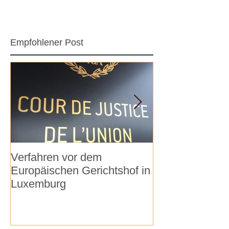
Empfohlener Post
Verfahren vor dem
Verhalten bei
Europäischen Gerichtshof in
Hausdurchsuc
Luxemburg