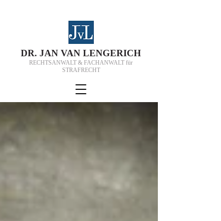
D
R.
J
AN VAN
L
ENGERICH
RECHTSANWALT & FACHANWALT für
STRAFRECHT