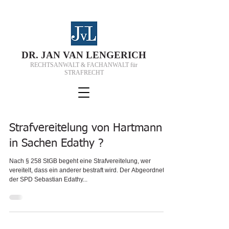
D
R.
J
AN VAN
L
ENGERICH
RECHTSANWALT & FACHANWALT für
STRAFRECHT
Strafvereitelung von Hartmann
in Sachen Edathy ?
Nach § 258 StGB begeht eine Strafvereitelung, wer
vereitelt, dass ein anderer bestraft wird. Der Abgeordnete
der SPD Sebastian Edathy...