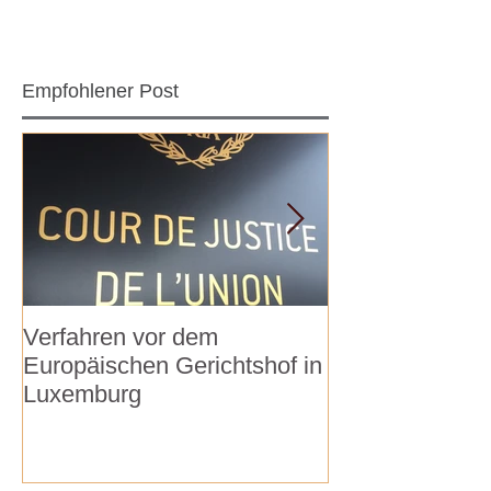
Empfohlener Post
Verfahren vor dem
Verhalten bei
Europäischen Gerichtshof in
Hausdurchsuc
Luxemburg