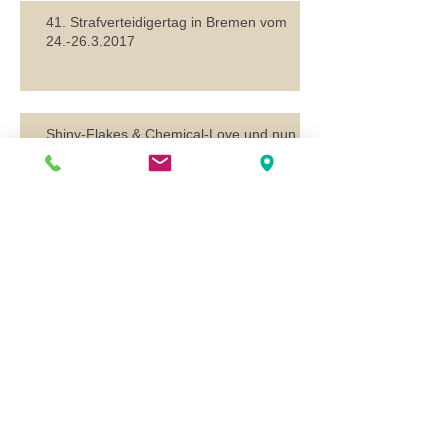
41. Strafverteidigertag in Bremen vom
24.-26.3.2017
Shiny-Flakes & Chemical-Love und nun
Strafverfahren ?
Verfahren vor dem Europäischen
Gerichtshof in Luxemburg
Suche
0541 200081-14