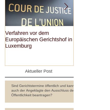
Verfahren vor dem
Verhalten bei
Europäischen Gerichtshof in
Hausdurchsuc
Luxemburg
Aktueller Post
Sind Gerichtstermine öffentlich und kann
auch der Angeklagte den Ausschluss der
Öffentlichkeit beantragen?