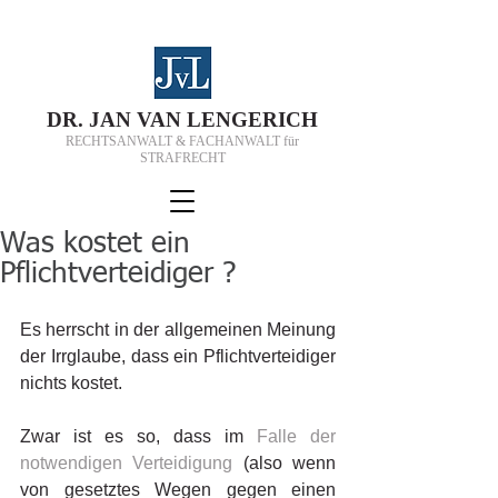
D
R.
J
AN VAN
L
ENGERICH
RECHTSANWALT & FACHANWALT für
STRAFRECHT
Was kostet ein
Pflichtverteidiger ?
Es herrscht in der allgemeinen Meinung 
der Irrglaube, dass ein Pflichtverteidiger 
nichts kostet. 
Zwar ist es so, dass im 
Falle der 
notwendigen Verteidigung
 (also wenn 
von gesetztes Wegen gegen einen 